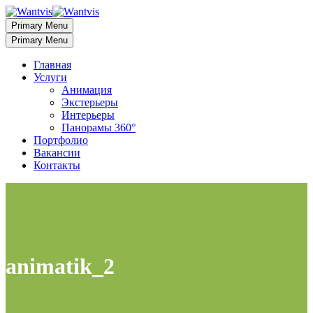
Primary Menu
Primary Menu
Главная
Услуги
Анимация
Экстерьеры
Интерьеры
Панорамы 360°
Портфолио
Вакансии
Контакты
animatik_2