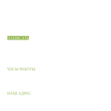
СВЯЖИТЕСЬ С НАМИ
Готовы сделать еще один шаг вперед? Давайте поговорим 
Вашем проекте или идее, и Вы узнаете, как мы можем вам
помочь.
НАПИСАТЬ
ЧАСЫ РАБОТЫ
Понедельник – Пятница: 9:00 – 18:00
Суббота – Воскресенье: выходные
НАШ АДРЕС
Россия, г. Воронеж
ул. Выборгская, 88