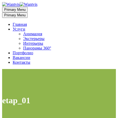
Primary Menu
Primary Menu
Главная
Услуги
Анимация
Экстерьеры
Интерьеры
Панорамы 360°
Портфолио
Вакансии
Контакты
etap_01