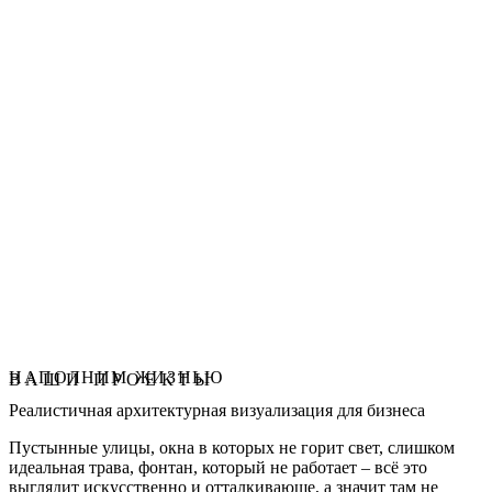
Архитектура
НАПОЛНИМ ЖИЗНЬЮ
ВАШИ ПРОЕКТЫ
Реалистичная архитектурная визуализация для бизнеса
Пустынные улицы, окна в которых не горит свет, слишком
идеальная трава, фонтан, который не работает – всё это
выглядит искусственно и отталкивающе, а значит там не