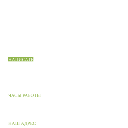
СВЯЖИТЕСЬ С НАМИ
Готовы сделать еще один шаг вперед? Давайте поговорим 
Вашем проекте или идее, и Вы узнаете, как мы можем вам
помочь.
НАПИСАТЬ
ЧАСЫ РАБОТЫ
Понедельник – Пятница: 9:00 – 18:00
Суббота – Воскресенье: выходные
НАШ АДРЕС