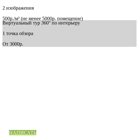
2 изображения
500р./м² (не менее 5000р. помещение)
Виртуальный тур 360° по интерьеру
1 точка обзора
От 3000р.
СВЯЖИТЕСЬ С НАМИ
Готовы сделать еще один шаг вперед? Давайте поговорим 
Вашем проекте или идее, и Вы узнаете, как мы можем вам
помочь.
НАПИСАТЬ