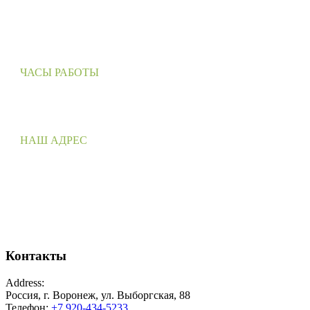
ЧАСЫ РАБОТЫ
Понедельник – Пятница: 9:00 – 18:00
Суббота – Воскресенье: выходные
НАШ АДРЕС
Россия, г. Воронеж
ул. Выборгская, 88
Контакты
Address:
Россия, г. Воронеж, ул. Выборгская, 88
Телефон:
+7 920-434-5233