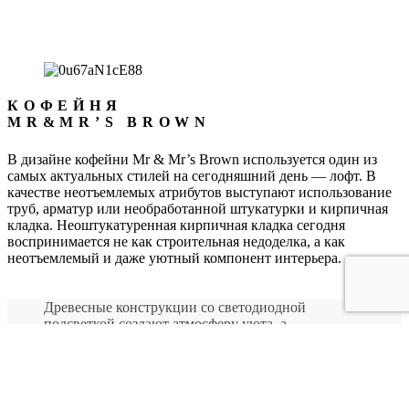
КОФЕЙНЯ
MR&MR’S BROWN
В дизайне кофейни Mr & Mr’s Brown используется один из
самых актуальных стилей на сегодняшний день — лофт. В
качестве неотъемлемых атрибутов выступают использование
труб, арматур или необработанной штукатурки и кирпичная
кладка. Неоштукатуренная кирпичная кладка сегодня
воспринимается не как строительная недоделка, а как
неотъемлемый и даже уютный компонент интерьера.
Древесные конструкции со светодиодной
подсветкой создают атмосферу уюта, а
вертикальное озеленение наполняет воздух
свежестью и оживляет помещение.
Всё пространство кофейни разделено на 2 части. Первый зал

предназначен, в большей степени, для экспресс заказов. Здесь